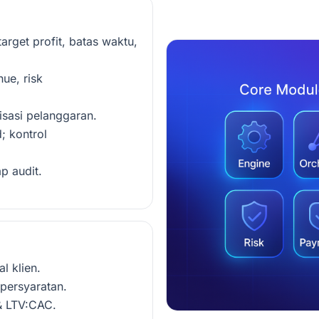
arget profit, batas waktu,
nue, risk
isasi pelanggaran.
; kontrol
p audit.
l klien.
 persyaratan.
& LTV:CAC.