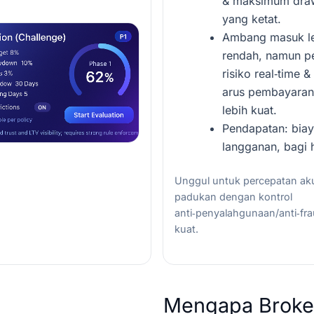
& maksimum dr
yang ketat.
Ambang masuk l
rendah, namun pe
risiko real‑time &
arus pembayaran
lebih kuat.
Pendapatan: biay
langganan, bagi h
Unggul untuk percepatan akui
padukan dengan kontrol
anti‑penyalahgunaan/anti‑fr
kuat.
Mengapa Broke