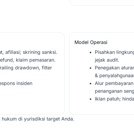
Model Operasi
afiliasi; skrining sanksi.
Pisahkan lingkung
refund, klaim pemasaran.
jejak audit.
railing drawdown, filter
Penegakan aturan
& penyalahgunaa
respons insiden
Alur pembayaran
penanganan seng
Iklan patuh; hind
 hukum di yurisdiksi target Anda.