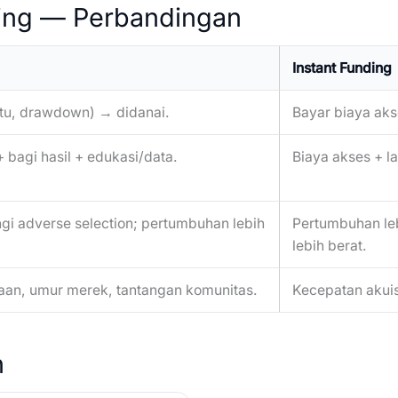
ding — Perbandingan
Instant Funding
ktu, drawdown) → didanai.
Bayar biaya aks
+ bagi hasil + edukasi/data.
Biaya akses + l
i adverse selection; pertumbuhan lebih
Pertumbuhan lebi
lebih berat.
n, umur merek, tantangan komunitas.
Kecepatan akuisi
n