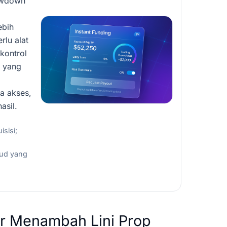
awdown
ebih
rlu alat
 kontrol
 yang
a akses,
asil.
sisi;
aud yang
r Menambah Lini Prop