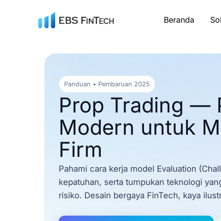
Lewati
ke
Beranda
So
konten
Panduan • Pembaruan 2025
Prop Trading — 
Modern untuk 
Firm
Pahami cara kerja model Evaluation (Chal
kepatuhan, serta tumpukan teknologi yang
risiko. Desain bergaya FinTech, kaya ilustr