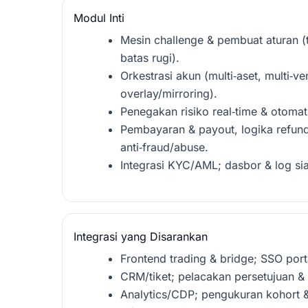
Modul Inti
Mesin challenge & pembuat aturan (t
batas rugi).
Orkestrasi akun (multi‑aset, multi‑ve
overlay/mirroring).
Penegakan risiko real‑time & otomat
Pembayaran & payout, logika refund
anti‑fraud/abuse.
Integrasi KYC/AML; dasbor & log sia
Integrasi yang Disarankan
Frontend trading & bridge; SSO porta
CRM/tiket; pelacakan persetujuan &
Analytics/CDP; pengukuran kohort 