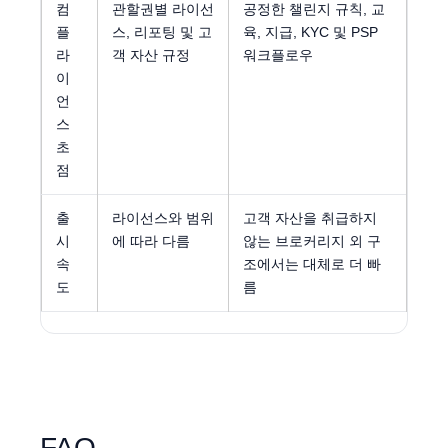
컴
관할권별 라이선
공정한 챌린지 규칙, 교
플
스, 리포팅 및 고
육, 지급, KYC 및 PSP
라
객 자산 규정
워크플로우
이
언
스
초
점
출
라이선스와 범위
고객 자산을 취급하지
시
에 따라 다름
않는 브로커리지 외 구
속
조에서는 대체로 더 빠
도
름
FAQ