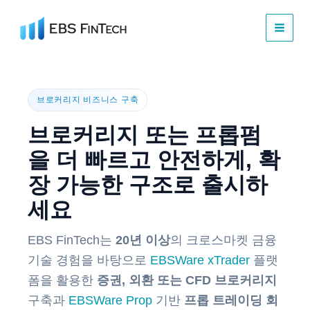
콘
텐
츠
로
건
너
브로커리지 비즈니스 구축
뛰
기
브로커리지 또는 프롭펌
을 더 빠르고 안전하게, 확
장 가능한 구조로 출시하
세요
EBS FinTech는
20년 이상
의 크로스마켓 금융
기술 경험을 바탕으로
EBSWare xTrader
플랫
폼을 활용한
증권, 외환 또는 CFD 브로커리지
구축과
EBSWare Prop
기반
프롭 트레이딩 회