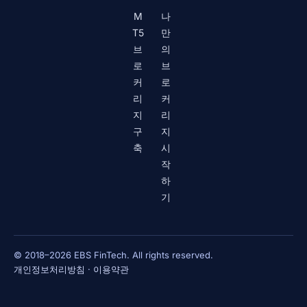
M
나
T5
만
브
의
로
브
커
로
리
커
지
리
구
지
축
시
작
하
기
© 2018–2026 EBS FinTech. All rights reserved.
개인정보처리방침
·
이용약관