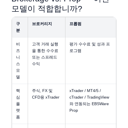
모델이 적합합니까?
구
브로커리지
프롭펌
분
비
고객 거래 실행
평가 수수료 및 성과 프
즈
을 통한 수수료
로그램
니
또는 스프레드
스
수익
모
델
핵
주식, FX 및
xTrader / MT4/5 /
심
CFD용 xTrader
cTrader / TradingView
플
와 연동되는 EBSWare
랫
Prop
폼