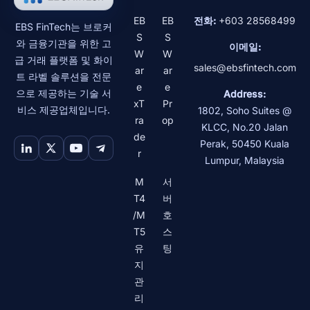
EB
EB
전화:
+603 28568499
EBS FinTech는 브로커
S
S
와 금융기관을 위한 고
이메일:
W
W
급 거래 플랫폼 및 화이
sales@ebsfintech.com
ar
ar
트 라벨 솔루션을 전문
e
e
으로 제공하는 기술 서
Address:
xT
Pr
비스 제공업체입니다.
1802, Soho Suites @
ra
op
KLCC, No.20 Jalan
de
Perak
,
50450
Kuala
r
Lumpur
,
Malaysia
M
서
T4
버
/M
호
T5
스
유
팅
지
관
리