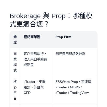
Brokerage 與 Prop：哪種模
式更適合您？
維
經紀商業務
Prop Firm
度
商
客戶交易執行，
測評費用與績效計劃
業
收入來自手續費
模
或點差
式
核
xTrader，支援
EBSWare Prop，可連接
心
股票、外匯與
xTrader / MT4/5 /
平
CFD
cTrader / TradingView
台