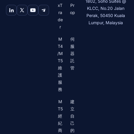
1802, Soho Suites @
xT
Pr
KLCC, No.20 Jalan
ra
op
Perak
,
50450
Kuala
de
Lumpur
,
Malaysia
r
M
伺
T4
服
/M
器
T5
託
維
管
護
服
務
M
建
T5
立
經
自
紀
己
商
的