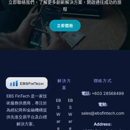
立即聯絡我們，了解更多創新解決方案，開啟通往成功的旅
程
立即開始
解決方
聯絡方式
案
電話:
+603 28568499
EBS FinTech 是一家技
EB
EB
術服務供應商，專注於
電郵:
S
S
為經紀商和金融機構提
sales@ebsfintech.com
W
W
供先進交易平台及白標
ar
ar
解決方案。
Address:
e
e