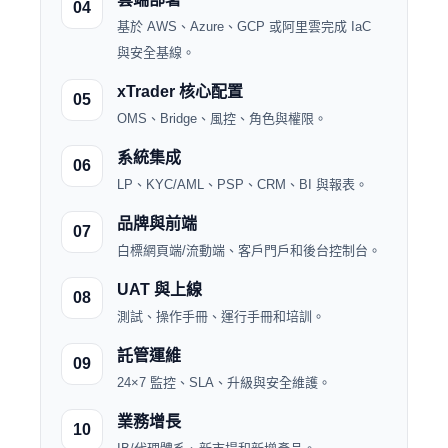
04
基於 AWS、Azure、GCP 或阿里雲完成 IaC
與安全基線。
xTrader 核心配置
05
OMS、Bridge、風控、角色與權限。
系統集成
06
LP、KYC/AML、PSP、CRM、BI 與報表。
品牌與前端
07
白標網頁端/流動端、客戶門戶和後台控制台。
UAT 與上線
08
測試、操作手冊、運行手冊和培訓。
託管運維
09
24×7 監控、SLA、升級與安全維護。
業務增長
10