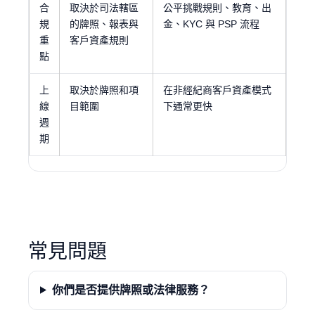
合
取決於司法轄區
公平挑戰規則、教育、出
規
的牌照、報表與
金、KYC 與 PSP 流程
重
客戶資產規則
點
上
取決於牌照和項
在非經紀商客戶資產模式
線
目範圍
下通常更快
週
期
常見問題
你們是否提供牌照或法律服務？