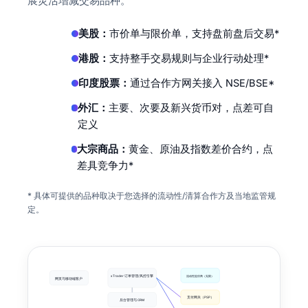
展灵活增减交易品种。
美股：
市价单与限价单，支持盘前盘后交易*
港股：
支持整手交易规则与企业行动处理*
印度股票：
通过合作方网关接入 NSE/BSE*
外汇：
主要、次要及新兴货币对，点差可自
定义
大宗商品：
黄金、原油及指数差价合约，点
差具竞争力*
* 具体可提供的品种取决于您选择的流动性/清算合作方及当地监管规
定。
xTrader 订单管理/风控引擎
流动性提供商（无限）
网页与移动端客户
支付网关（PSP）
后台管理与 CRM