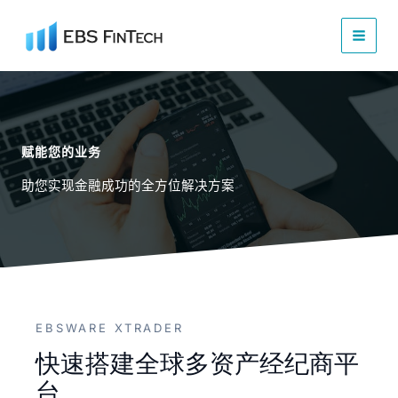
跳
至
内
容
赋能您的业务
助您实现金融成功的全方位解决方案
EBSWARE XTRADER
快速搭建全球多资产经纪商平
台