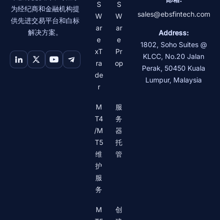
S
S
为经纪商和金融机构提
sales@ebsfintech.com
W
W
供先进交易平台和白标
ar
ar
解决方案。
Address:
e
e
1802, Soho Suites @
xT
Pr
KLCC, No.20 Jalan
ra
op
Perak
,
50450
Kuala
de
Lumpur
,
Malaysia
r
M
服
T4
务
/M
器
T5
托
维
管
护
服
务
M
创