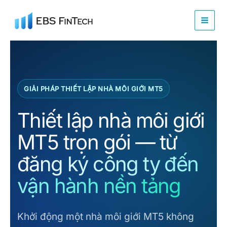
Nhảy
tới
nội
dung
GIẢI PHÁP THIẾT LẬP NHÀ MÔI GIỚI MT5
Thiết lập nhà môi giới
MT5 trọn gói —
từ
đăng ký công ty đến
vận hành nền tảng
Khởi động một nhà môi giới MT5 không