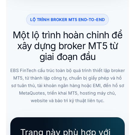
LỘ TRÌNH BROKER MT5 END-TO-END
Một lộ trình hoàn chỉnh để
xây dựng broker MT5 từ
giai đoạn đầu
EBS FinTech cấu trúc toàn bộ quá trình thiết lập broker
MT5, từ thành lập công ty, chuẩn bị giấy phép và hồ
sơ tuân thủ, tài khoản ngân hàng hoặc EMI, đến hồ sơ
MetaQuotes, triển khai MT5, hosting máy chủ,
website và bảo trì kỹ thuật liên tục.
Trang này phù hợp với