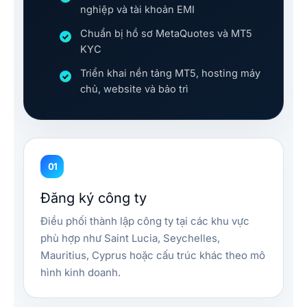
nghiệp và tài khoản EMI
Chuẩn bị hồ sơ MetaQuotes và MT5
KYC
Triển khai nền tảng MT5, hosting máy
chủ, website và bảo trì
01
Đăng ký công ty
Điều phối thành lập công ty tại các khu vực
phù hợp như Saint Lucia, Seychelles,
Mauritius, Cyprus hoặc cấu trúc khác theo mô
hình kinh doanh.