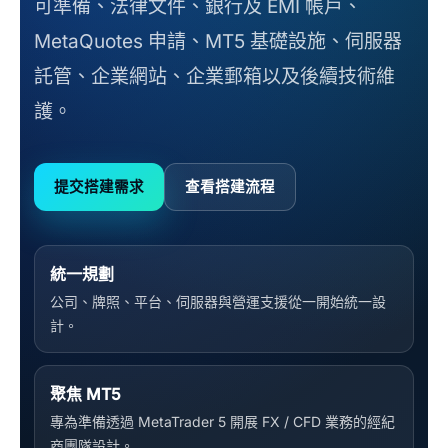
可準備、法律文件、銀行及 EMI 帳戶、
MetaQuotes 申請、MT5 基礎設施、伺服器
託管、企業網站、企業郵箱以及後續技術維
護。
提交搭建需求
查看搭建流程
統一規劃
公司、牌照、平台、伺服器與營運支援從一開始統一設
計。
聚焦 MT5
專為準備透過 MetaTrader 5 開展 FX / CFD 業務的經紀
商團隊設計。