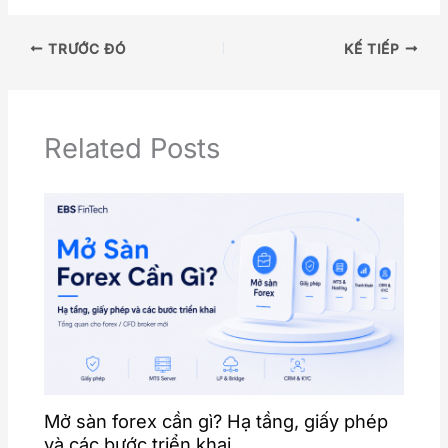
n
h
a
e
o
h
k
at
c
C
p
ar
TRƯỚC ĐÓ
KẾ TIẾP
e
s
e
h
y
e
dI
A
b
at
Li
n
p
o
n
Related Posts
p
o
k
k
Mở sàn forex cần gì? Hạ tầng, giấy phép
và các bước triển khai