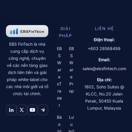
GIẢI
LIÊN HỆ
PHÁP
Điện thoại:
EBS FinTech là nhà
EB
EB
+603 28568499
cung cấp dịch vụ
S
S
công nghệ, chuyên
Email:
W
W
về các nền tảng giao
sales@ebsfintech.com
ar
ar
dịch tiên tiến và giải
e
e
pháp white-label cho
Địa chỉ:
xT
Pr
các nhà môi giới và tổ
1802, Soho Suites @
ra
op
chức tài chính.
KLCC, No.20 Jalan
de
Perak
,
50450
Kuala
r
Lumpur
,
Malaysia
Bả
Lư
o
u
trì
trữ