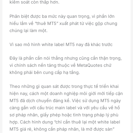
kiểm soát còn thấp hơn.
Phân biệt được ba mức này quan trọng, vì phần lớn
hiểu lầm về “thuê MT5” xuất phát từ việc gộp chung
chúng lại làm một.
Vì sao mô hình white label MT5 nay đã khác trước
Đây là phần cần nói thẳng nhưng cũng cần thận trọng,
vì chính sách nền tảng thuộc về MetaQuotes chứ
không phải bên cung cấp hạ tầng.
Theo những gì quan sát được trong thực tế triển khai
hiện nay, cách một doanh nghiệp môi giới mới tiếp cận
MT5 đã dịch chuyển đáng kể. Việc sử dụng MT5 ngày
càng gắn với cấu trúc main label và với yêu cầu về hồ
sơ pháp nhân, giấy phép hoặc tình trạng pháp lý phù
hợp. Cách hình dung “chỉ cần thuê lại một white label
MT5 giá rẻ, không cần pháp nhân, là mở được sàn”