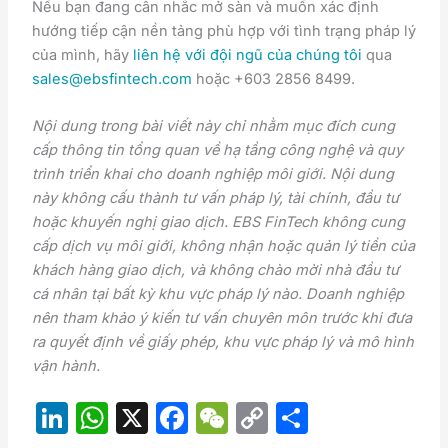
Nếu bạn đang cân nhắc mở sàn và muốn xác định
hướng tiếp cận nền tảng phù hợp với tình trạng pháp lý
của mình, hãy
liên hệ với đội ngũ của chúng tôi
qua
sales@ebsfintech.com
hoặc +603 2856 8499.
Nội dung trong bài viết này chỉ nhằm mục đích cung
cấp thông tin tổng quan về hạ tầng công nghệ và quy
trình triển khai cho doanh nghiệp môi giới. Nội dung
này không cấu thành tư vấn pháp lý, tài chính, đầu tư
hoặc khuyến nghị giao dịch. EBS FinTech không cung
cấp dịch vụ môi giới, không nhận hoặc quản lý tiền của
khách hàng giao dịch, và không chào mời nhà đầu tư
cá nhân tại bất kỳ khu vực pháp lý nào. Doanh nghiệp
nên tham khảo ý kiến tư vấn chuyên môn trước khi đưa
ra quyết định về giấy phép, khu vực pháp lý và mô hình
vận hành.
Li
W
X
F
W
C
S