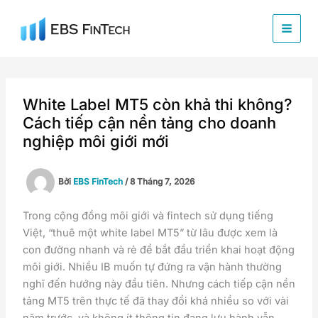
Nhảy
tới
nội
dung
White Label MT5 còn khả thi không?
Cách tiếp cận nền tảng cho doanh
nghiệp môi giới mới
Bởi
EBS FinTech
/
8 Tháng 7, 2026
Trong cộng đồng môi giới và fintech sử dụng tiếng
Việt, “thuê một white label MT5” từ lâu được xem là
con đường nhanh và rẻ để bắt đầu triển khai hoạt động
môi giới. Nhiều IB muốn tự đứng ra vận hành thường
nghĩ đến hướng này đầu tiên. Nhưng cách tiếp cận nền
tảng MT5 trên thực tế đã thay đổi khá nhiều so với vài
năm trước, và không ít thông tin đang lưu hành vẫn